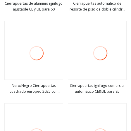
Cierrapuertas de aluminio ignífugo
Cierrapuertas automático de
ajustable CE y UL para 60
resorte de piso de doble cilindro
ver más
ver más
de 120kg Ce/SGS/ISO
Nero/Negro Cierrapuertas
Cierrapuertas ignífugo comercial
cuadrado europeo 2025 con
automático CE&UL para 85
ver más
ver más
certificado CE