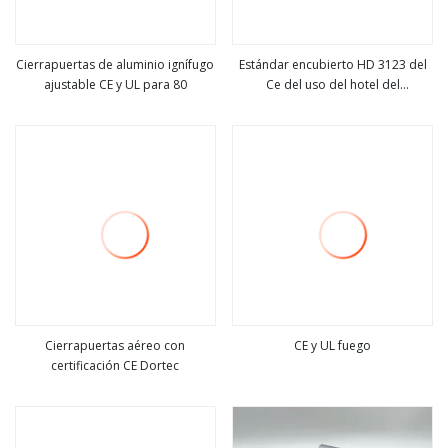
Cierrapuertas de aluminio ignífugo
Estándar encubierto HD 3123 del
ajustable CE y UL para 80
Ce del uso del hotel del
ver más
ver más
cierrapuertas del perfil de
aluminio
Cierrapuertas aéreo con
CE y UL fuego
certificación CE Dortec
ver más
ver más