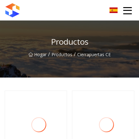
Grupo de cierrapuertas Dongguan
Productos
/
/
Hogar
Productos
Cierrapuertas CE