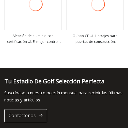
Aleación de aluminio con
Oubao CE UL Herrajes para
certificación UL El mejor control
puertas de construcción
ver más
ver más
trasero hidráulico automático de
Cierrapuertas de alta resistencia
180 grados con clasificación de
con resorte hidráulico de aluminio
fuego Ajuste de control elevado
para puertas (9036DA)
Silencioso Mantenga abierto
Cierrapuertas CE residencial
Tu Estadio De Golf Selección Perfecta
Suscríbase a nuestro boletín mensual para recibir las últimas
noticias y artículos
Contáctenos