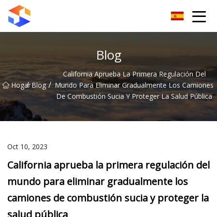
Grupo de cierrapuertas Dongguan
Blog
California Aprueba La Primera Regulación Del
/
/
Hogar
Blog
Mundo Para Eliminar Gradualmente Los Camiones
De Combustión Sucia Y Proteger La Salud Pública
Oct 10, 2023
California aprueba la primera regulación del
mundo para eliminar gradualmente los
camiones de combustión sucia y proteger la
salud pública