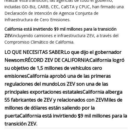
realizar esta transición, las agencias de todo el gobierno,
incluidas GO-Biz, CARB, CEC, CalSTA y CPUC, han firmado una
Declaración de Intención de Agencia Conjunta de
Infraestructura de Cero Emisiones.
California está invirtiendo $9 mil millones para la transición
ZEV.
incluyendo camiones e infraestructura ZEV, a través del
Compromiso Climático de California.
LO QUE NECESITAS SABER:
Lo que dijo el gobernador
Newsom:
RÉCORD ZEV DE CALIFORNIA:
California logró
su objetivo de 1,5 millones de vehículos cero
emisiones
California aprobó una de las primeras
regulaciones del mundo
Los ZEV son una de las
principales exportaciones estatales
California alberga
55 fabricantes de ZEV y relacionados con ZEV
Miles de
millones de dólares están saliendo por la
puerta
California está invirtiendo $9 mil millones para la
transición ZEV.