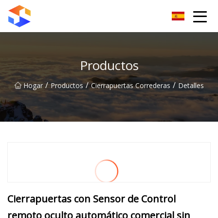
Grupo de cierrapuertas Dongguan
Productos
/
/
/
Hogar
Productos
Cierrapuertas Correderas
Detalles
Cierrapuertas con Sensor de Control
remoto oculto automático comercial sin