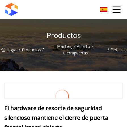
Grupo de cierrapuertas Dongguan
Productos
Mantenga Abierto El
/
/
/
Hogar
Productos
Detalles
Cierrapuertas
El hardware de resorte de seguridad
silencioso mantiene el cierre de puerta