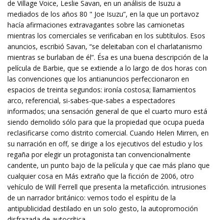
de Village Voice, Leslie Savan, en un análisis de Isuzu a
mediados de los años 80 " Joe Isuzu”, en la que un portavoz
hacía afirmaciones extravagantes sobre las camionetas
mientras los comerciales se verificaban en los subtítulos. Esos
anuncios, escribió Savan, “se deleitaban con el charlatanismo
mientras se burlaban de él”. Ésa es una buena descripción de la
película de Barbie, que se extiende a lo largo de dos horas con
las convenciones que los antianuncios perfeccionaron en
espacios de treinta segundos: ironía costosa; llamamientos
arco, referencial, si-sabes-que-sabes a espectadores
informados; una sensación general de que el cuarto muro está
siendo demolido sólo para que la propiedad que ocupa pueda
reclasificarse como distrito comercial. Cuando Helen Mirren, en
su narración en off, se dirige a los ejecutivos del estudio y los
regaña por elegir un protagonista tan convencionalmente
candente, un punto bajo de la película y que cae más plano que
cualquier cosa en Más extraño que la ficción de 2006, otro
vehículo de Will Ferrell que presenta la metaficción. intrusiones
de un narrador británico: vemos todo el espíritu de la
antipublicidad destilado en un solo gesto, la autopromoción
disfrazada de autocrítica.