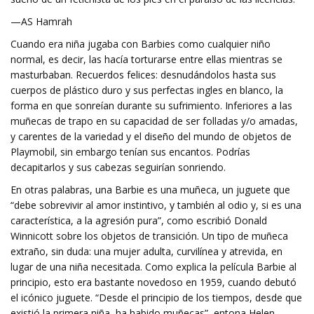
—AS Hamrah
Cuando era niña jugaba con Barbies como cualquier niño
normal, es decir, las hacía torturarse entre ellas mientras se
masturbaban. Recuerdos felices: desnudándolos hasta sus
cuerpos de plástico duro y sus perfectas ingles en blanco, la
forma en que sonreían durante su sufrimiento. Inferiores a las
muñecas de trapo en su capacidad de ser folladas y/o amadas,
y carentes de la variedad y el diseño del mundo de objetos de
Playmobil, sin embargo tenían sus encantos. Podrías
decapitarlos y sus cabezas seguirían sonriendo.
En otras palabras, una Barbie es una muñeca, un juguete que
“debe sobrevivir al amor instintivo, y también al odio y, si es una
característica, a la agresión pura”, como escribió Donald
Winnicott sobre los objetos de transición. Un tipo de muñeca
extraño, sin duda: una mujer adulta, curvilínea y atrevida, en
lugar de una niña necesitada. Como explica la película Barbie al
principio, esto era bastante novedoso en 1959, cuando debutó
el icónico juguete. “Desde el principio de los tiempos, desde que
existió la primera niña, ha habido muñecas”, entona Helen