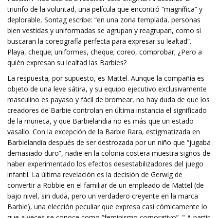
triunfo de la voluntad, una película que encontró “magnífica” y
deplorable, Sontag escribe: “en una zona templada, personas
bien vestidas y uniformadas se agrupan y reagrupan, como si
buscaran la coreografía perfecta para expresar su lealtad”.
Playa, cheque; uniformes, cheque; coreo, comprobar; ¿Pero a
quién expresan su lealtad las Barbies?
La respuesta, por supuesto, es Mattel. Aunque la compañía es
objeto de una leve sátira, y su equipo ejecutivo exclusivamente
masculino es payaso y fácil de bromear, no hay duda de que los
creadores de Barbie controlan en última instancia el significado
de la muñeca, y que Barbielandia no es más que un estado
vasallo. Con la excepción de la Barbie Rara, estigmatizada en
Barbielandia después de ser destrozada por un niño que “jugaba
demasiado duro”, nadie en la colonia costera muestra signos de
haber experimentado los efectos desestabilizadores del juego
infantil. La última revelación es la decisión de Gerwig de
convertir a Robbie en el familiar de un empleado de Mattel (de
bajo nivel, sin duda, pero un verdadero creyente en la marca
Barbie), una elección peculiar que expresa casi cómicamente lo
que a veces se conoce como “feminismo corporativo”. " A partir