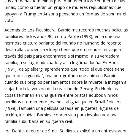
sus artimañas femeninas para mantener a los Ken fuera de las
urnas, como si fueran un grupo de mujeres republicanas que
apoyan a Trump en Arizona pensando en formas de suprimir el
voto.
Además de Los Picapiedra, Barbie me recordó muchas películas
familiares de los años 90, como Paulie (1998), en la que una
hermosa criatura parlante del mundo no humano de repente
desarrolla conciencia y luego tiene que emprender un viaje a
través del país para encontrarse a sí mismo, a su verdadera
familia, a su lugar adecuado y a su legítima dueña. En Hook
(1991), de Spielberg, aprendemos que “todo el que crece tiene
que morir algún día”, una perogrullada que anima a Barbie
cuando sus propios pensamientos sobre la muerte la instigan a
viajar hacia la versión de la realidad de Gerwig. En Hook las
cosas terminan en una guerra entre piratas adultos y niños
perdidos eternamente jóvenes, al igual que en Small Soldiers
(1998), también una película basada en juguetes, figuras de
acción, incluidas Barbies, cobran vida para involucrar a una
familia suburbana en su guerra civil.
Joe Dante, director de Small Soldiers, explicó a un entrevistador