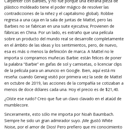
Carpenter con Barbies, y no fue porque una extraña pieza de
plástico moldeado tiene el poder mágico de resolver las
contradicciones de la niñez y el capitalismo global). Robbie
regresa a una caja en la sala de juntas de Mattel, pero las
Barbies no se fabrican en una suite ejecutiva; Provienen de
fábricas en China. Por un lado, es extraño que una película
sobre un producto del mundo real se desarrolle completamente
en el ámbito de las ideas y los sentimientos, pero, de nuevo,
esa es más o menos la definición de marca. A Mattel no le
importa si compramos muñecas Barbie: están felices de poner
la palabra “Barbie” en gafas de sol y camisetas, o licenciar clips
de la película para un anuncio en Google. Bien, aquí está mi
reseña: cuando Gerwig visitó por primera vez la sede de Mattel
en octubre de 2019, las acciones de la compañía se cotizaban a
menos de doce dólares cada una. Hoy el precio es de $21,40.
¿Oíste ese ruido? Creo que fue un clavo clavado en el ataúd de
mumblecore.
Sinceramente, esto sólo me importa por Noah Baumbach.
Siempre he sido un gran admirador suyo. ¡Me gustó White
Noise, por el amor de Dios! Pero prefiero que mi conocimiento