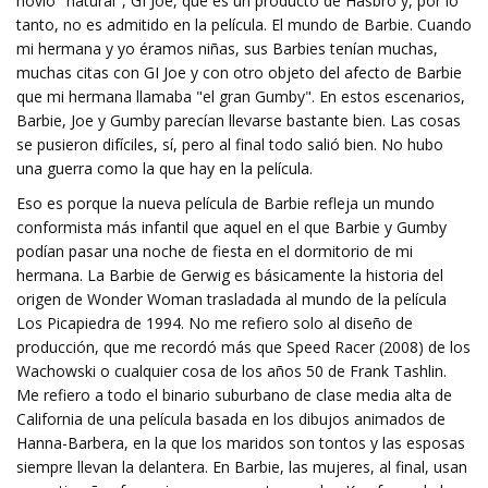
novio "natural", GI Joe, que es un producto de Hasbro y, por lo
tanto, no es admitido en la película. El mundo de Barbie. Cuando
mi hermana y yo éramos niñas, sus Barbies tenían muchas,
muchas citas con GI Joe y con otro objeto del afecto de Barbie
que mi hermana llamaba "el gran Gumby". En estos escenarios,
Barbie, Joe y Gumby parecían llevarse bastante bien. Las cosas
se pusieron difíciles, sí, pero al final todo salió bien. No hubo
una guerra como la que hay en la película.
Eso es porque la nueva película de Barbie refleja un mundo
conformista más infantil que aquel en el que Barbie y Gumby
podían pasar una noche de fiesta en el dormitorio de mi
hermana. La Barbie de Gerwig es básicamente la historia del
origen de Wonder Woman trasladada al mundo de la película
Los Picapiedra de 1994. No me refiero solo al diseño de
producción, que me recordó más que Speed ​​Racer (2008) de los
Wachowski o cualquier cosa de los años 50 de Frank Tashlin.
Me refiero a todo el binario suburbano de clase media alta de
California de una película basada en los dibujos animados de
Hanna-Barbera, en la que los maridos son tontos y las esposas
siempre llevan la delantera. En Barbie, las mujeres, al final, usan