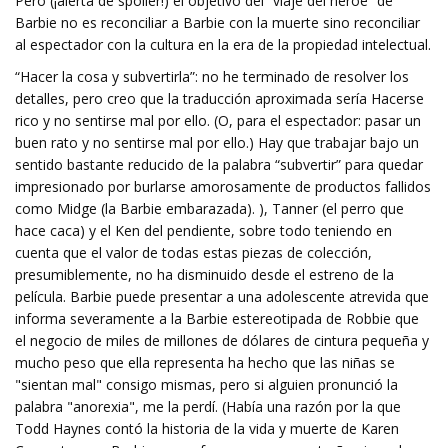
Pero (¡alerta de spoiler!) el objetivo del “viaje del héroe” de
Barbie no es reconciliar a Barbie con la muerte sino reconciliar
al espectador con la cultura en la era de la propiedad intelectual.
“Hacer la cosa y subvertirla”: no he terminado de resolver los
detalles, pero creo que la traducción aproximada sería Hacerse
rico y no sentirse mal por ello. (O, para el espectador: pasar un
buen rato y no sentirse mal por ello.) Hay que trabajar bajo un
sentido bastante reducido de la palabra “subvertir” para quedar
impresionado por burlarse amorosamente de productos fallidos
como Midge (la Barbie embarazada). ), Tanner (el perro que
hace caca) y el Ken del pendiente, sobre todo teniendo en
cuenta que el valor de todas estas piezas de colección,
presumiblemente, no ha disminuido desde el estreno de la
película. Barbie puede presentar a una adolescente atrevida que
informa severamente a la Barbie estereotipada de Robbie que
el negocio de miles de millones de dólares de cintura pequeña y
mucho peso que ella representa ha hecho que las niñas se
"sientan mal" consigo mismas, pero si alguien pronunció la
palabra "anorexia", me la perdí. (Había una razón por la que
Todd Haynes contó la historia de la vida y muerte de Karen