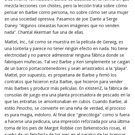
mezcla lecciones con chistes, pero la lección trata sobre cómo
pensar en Barbie como persona, no sobre cómo ser una mujer
en una sociedad opresiva. Pasamos de Joe Dante a Serge
Daney: “Algunos cineastas hacen imágenes que no venden
nada”. Chantal Akerman fue una de ellas.
Mattel, Inc., tal como se muestra en la película de Gerwig, es
una tontería y parece no tener ningún efecto en nada. No tiene
electricidad y no parece administrar ninguna fábrica donde se
fabriquen muñecas. Tal vez Barbie y Ken simplemente se caigan
de un barco portacontenedores y sean arrastrados a la “playa”.
Mattel, por supuesto, es propietaria de Barbie y firmó los
contratos que hicieron esta Barbie, que hicieron para vender
más Barbies y producir más películas. En eXistenZ, la fábrica de
consolas de juego era una planta procesadora de pescado en la
que las entrañas se amontonaban en cubos. Cuando Barbie, al
estilo Pinocho, se convierte en una niña de verdad, el proceso
es pura magia, indoloro. Al final dice "ginecóloga" como si fuera
a hacerse una pedicura, una impresión reforzada por una última
toma de los pies de Margot Robbie con Birkenstocks rosas, el
sueño de un fetichista de los pies en el paraíso de las licencias.