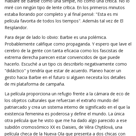
Hablaré de Barbie como una simple, no como una crítica. No lo
miré con ningún tipo de lente crítica. En los primeros minutos
estaba llorando por completo y al final pensé: "Esta es mi
película favorita de todos los tiempos". Además tal vez de El
Resplandor.
Para dejar de lado lo obvio: Barbie es una polémica.
Probablemente califique como propaganda. Y espero que lave el
cerebro de la gente con tanta eficacia como los fascistas de
extrema derecha parecen estar convencidos de que puede
hacerlo. Escuché a un tipo cis describirlo negativamente como
"didáctico" y tendría que estar de acuerdo. Planeo hacer un
gesto hacia Barbie en el futuro si alguien necesita los detalles
de mi plataforma de campaña.
La película proporciona un refugio frente a la cámara de eco de
los objetos culturales que refuerzan el extraño mundo del
patriarcado y crea un sistema interno de significado en el que la
existencia femenina es poderosa y define el mundo. La única
otra película que he visto que me ha dado algo parecido a ese
subidón cromosómico XX es Daisies, de Věra Chytilová, una
película checa de la Nueva Ola que presenta a dos chicas con