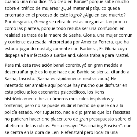
cuando una niña dice: “No creo en Barbie” porque sabe mucho
sobre el tráfico de mujeres? ¿Qué material psíquico queda
enterrado en el proceso de este logro? ¿Alguien cae muerto?
Por desgracia, Gerwig se retira de estas preguntas tan pronto
como las plantea, porque todo resulta ser una confusión: en
realidad se trata de la madre de Sasha, Gloria, una mujer común
y corriente estresada interpretada por América Ferrera, que ha
estado jugando nostálgicamente con Barbies. ; Es Gloria cuya
dispepsia ha infectado a Barbieland. Gloria trabaja para Mattel.
Para mí, esta revelación banal contribuyó en gran medida a
desentrañar qué es lo que hace que Barbie se sienta, citando a
Sasha, fascista. (Sasha es rápidamente neutralizada.) He
intentado ser amable aquí porque hay mucho que disfrutar en
esta película: los escenarios psicodélicos, los Kens
histriónicamente beta, números musicales inspirados y
tonterías, pero no se puede eludir el hecho de que le da a la
policía estado. Por supuesto, nadie dijo jamás que los fascistas
no pudieran hacer cine placentero de gran presupuesto sobre el
atletismo de las rubias. En su ensayo “Fascinating Fascism”, que
se centra en la obra de Leni Riefenstahl pero localiza una