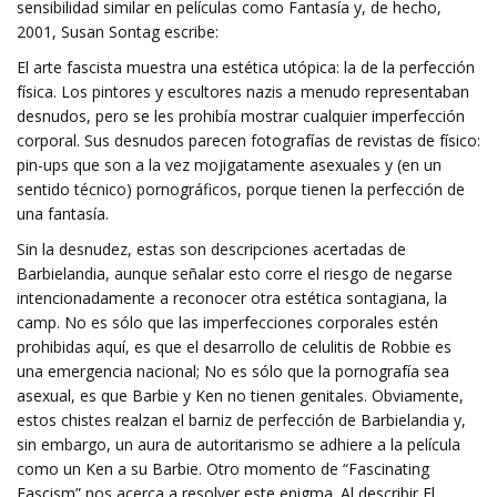
sensibilidad similar en películas como Fantasía y, de hecho,
2001, Susan Sontag escribe:
El arte fascista muestra una estética utópica: la de la perfección
física. Los pintores y escultores nazis a menudo representaban
desnudos, pero se les prohibía mostrar cualquier imperfección
corporal. Sus desnudos parecen fotografías de revistas de físico:
pin-ups que son a la vez mojigatamente asexuales y (en un
sentido técnico) pornográficos, porque tienen la perfección de
una fantasía.
Sin la desnudez, estas son descripciones acertadas de
Barbielandia, aunque señalar esto corre el riesgo de negarse
intencionadamente a reconocer otra estética sontagiana, la
camp. No es sólo que las imperfecciones corporales estén
prohibidas aquí, es que el desarrollo de celulitis de Robbie es
una emergencia nacional; No es sólo que la pornografía sea
asexual, es que Barbie y Ken no tienen genitales. Obviamente,
estos chistes realzan el barniz de perfección de Barbielandia y,
sin embargo, un aura de autoritarismo se adhiere a la película
como un Ken a su Barbie. Otro momento de “Fascinating
Fascism” nos acerca a resolver este enigma. Al describir El