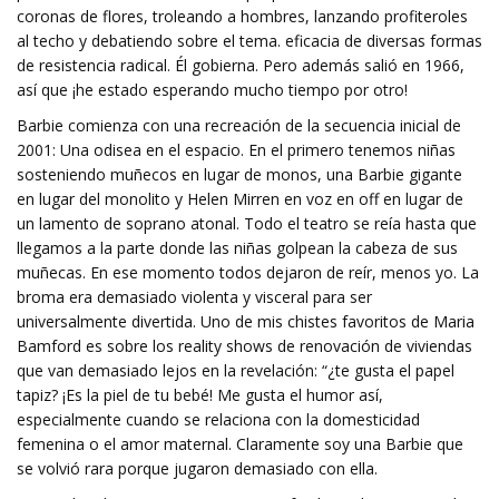
coronas de flores, troleando a hombres, lanzando profiteroles
al techo y debatiendo sobre el tema. eficacia de diversas formas
de resistencia radical. Él gobierna. Pero además salió en 1966,
así que ¡he estado esperando mucho tiempo por otro!
Barbie comienza con una recreación de la secuencia inicial de
2001: Una odisea en el espacio. En el primero tenemos niñas
sosteniendo muñecos en lugar de monos, una Barbie gigante
en lugar del monolito y Helen Mirren en voz en off en lugar de
un lamento de soprano atonal. Todo el teatro se reía hasta que
llegamos a la parte donde las niñas golpean la cabeza de sus
muñecas. En ese momento todos dejaron de reír, menos yo. La
broma era demasiado violenta y visceral para ser
universalmente divertida. Uno de mis chistes favoritos de Maria
Bamford es sobre los reality shows de renovación de viviendas
que van demasiado lejos en la revelación: “¿te gusta el papel
tapiz? ¡Es la piel de tu bebé! Me gusta el humor así,
especialmente cuando se relaciona con la domesticidad
femenina o el amor maternal. Claramente soy una Barbie que
se volvió rara porque jugaron demasiado con ella.