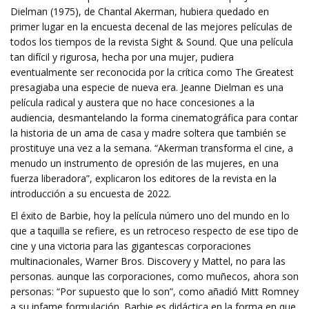
Dielman (1975), de Chantal Akerman, hubiera quedado en
primer lugar en la encuesta decenal de las mejores películas de
todos los tiempos de la revista Sight & Sound. Que una película
tan difícil y rigurosa, hecha por una mujer, pudiera
eventualmente ser reconocida por la crítica como The Greatest
presagiaba una especie de nueva era. Jeanne Dielman es una
película radical y austera que no hace concesiones a la
audiencia, desmantelando la forma cinematográfica para contar
la historia de un ama de casa y madre soltera que también se
prostituye una vez a la semana. “Akerman transforma el cine, a
menudo un instrumento de opresión de las mujeres, en una
fuerza liberadora”, explicaron los editores de la revista en la
introducción a su encuesta de 2022.
El éxito de Barbie, hoy la película número uno del mundo en lo
que a taquilla se refiere, es un retroceso respecto de ese tipo de
cine y una victoria para las gigantescas corporaciones
multinacionales, Warner Bros. Discovery y Mattel, no para las
personas. aunque las corporaciones, como muñecos, ahora son
personas: “Por supuesto que lo son”, como añadió Mitt Romney
a su infame formulación. Barbie es didáctica en la forma en que