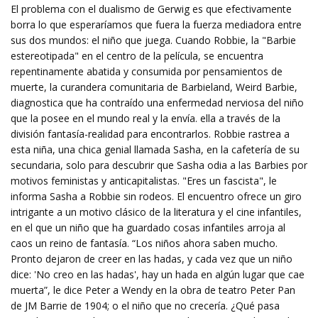
El problema con el dualismo de Gerwig es que efectivamente
borra lo que esperaríamos que fuera la fuerza mediadora entre
sus dos mundos: el niño que juega. Cuando Robbie, la "Barbie
estereotipada" en el centro de la película, se encuentra
repentinamente abatida y consumida por pensamientos de
muerte, la curandera comunitaria de Barbieland, Weird Barbie,
diagnostica que ha contraído una enfermedad nerviosa del niño
que la posee en el mundo real y la envía. ella a través de la
división fantasía-realidad para encontrarlos. Robbie rastrea a
esta niña, una chica genial llamada Sasha, en la cafetería de su
secundaria, solo para descubrir que Sasha odia a las Barbies por
motivos feministas y anticapitalistas. "Eres un fascista", le
informa Sasha a Robbie sin rodeos. El encuentro ofrece un giro
intrigante a un motivo clásico de la literatura y el cine infantiles,
en el que un niño que ha guardado cosas infantiles arroja al
caos un reino de fantasía. “Los niños ahora saben mucho.
Pronto dejaron de creer en las hadas, y cada vez que un niño
dice: 'No creo en las hadas', hay un hada en algún lugar que cae
muerta”, le dice Peter a Wendy en la obra de teatro Peter Pan
de JM Barrie de 1904; o el niño que no crecería. ¿Qué pasa