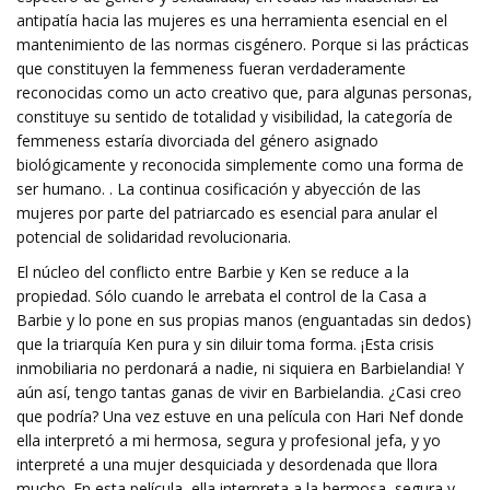
antipatía hacia las mujeres es una herramienta esencial en el
mantenimiento de las normas cisgénero. Porque si las prácticas
que constituyen la femmeness fueran verdaderamente
reconocidas como un acto creativo que, para algunas personas,
constituye su sentido de totalidad y visibilidad, la categoría de
femmeness estaría divorciada del género asignado
biológicamente y reconocida simplemente como una forma de
ser humano. . La continua cosificación y abyección de las
mujeres por parte del patriarcado es esencial para anular el
potencial de solidaridad revolucionaria.
El núcleo del conflicto entre Barbie y Ken se reduce a la
propiedad. Sólo cuando le arrebata el control de la Casa a
Barbie y lo pone en sus propias manos (enguantadas sin dedos)
que la triarquía Ken pura y sin diluir toma forma. ¡Esta crisis
inmobiliaria no perdonará a nadie, ni siquiera en Barbielandia! Y
aún así, tengo tantas ganas de vivir en Barbielandia. ¿Casi creo
que podría? Una vez estuve en una película con Hari Nef donde
ella interpretó a mi hermosa, segura y profesional jefa, y yo
interpreté a una mujer desquiciada y desordenada que llora
mucho. En esta película, ella interpreta a la hermosa, segura y